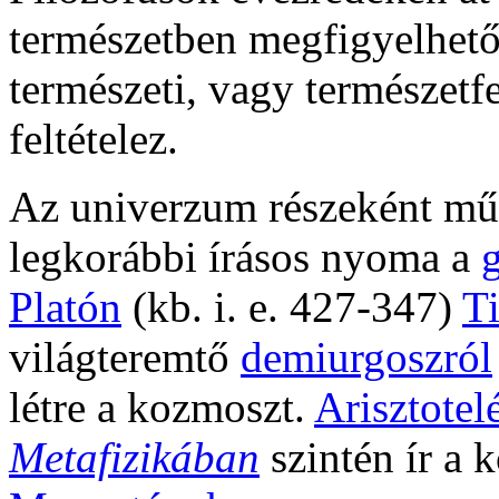
természetben megfigyelhető
természeti, vagy természetfe
feltételez.
Az univerzum részeként mű
legkorábbi írásos nyoma a
Platón
(kb. i. e. 427-347)
T
világteremtő
demiurgoszról
létre a kozmoszt.
Arisztotel
Metafizikában
szintén ír a 