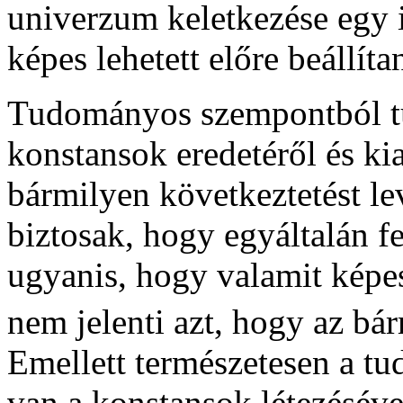
univerzum keletkezése egy i
képes lehetett előre beállíta
Tudományos szempontból tú
konstansok eredetéről és ki
bármilyen következtetést l
biztosak, hogy egyáltalán f
ugyanis, hogy valamit képe
nem jelenti azt, hogy az bár
Emellett természetesen a tu
van a konstansok létezéséve