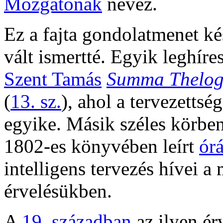
Mozgatónak
nevez.
Ez a fajta gondolatmenet k
vált ismertté. Egyik leghí
Szent Tamás
Summa Thelog
(
13. sz.
), ahol a tervezettség
egyike. Másik széles körben
1802-es könyvében leírt
ór
intelligens tervezés hívei a
érvelésükben.
A
19. században
az ilyen ér