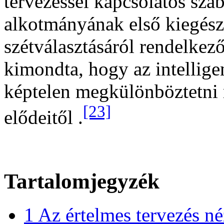
tervezéssel kapcsolatos sza
alkotmányának első kiegész
szétválasztásáról rendelkező
kimondta, hogy az intellig
képtelen megkülönböztetni m
[23]
elődeitől .
Tartalomjegyzék
1
Az értelmes tervezés né