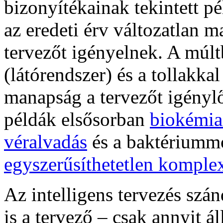
bizonyítékainak tekintett p
az eredeti érv változatlan m
tervezőt igényelnek. A múlt
(látórendszer) és a tollakkal
manapság a tervezőt igénylő
példák elsősorban
biokémia
véralvadás
és a baktériummo
egyszerűsíthetetlen komplex
Az intelligens tervezés szá
is a tervező – csak annyit ál