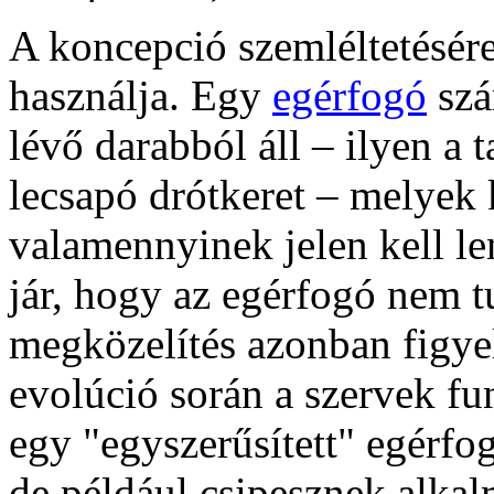
A koncepció szemléltetésére
használja. Egy
egérfogó
szá
lévő darabból áll – ilyen a ta
lecsapó drótkeret – melyek
valamennyinek jelen kell le
jár, hogy az egérfogó nem tu
megközelítés azonban figye
evolúció során a szervek fu
egy "egyszerűsített" egérf
de például csipesznek alkal