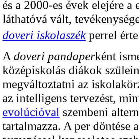
és a 2000-es évek elejére a
láthatóvá vált, tevékenység
doveri iskolaszék
perrel érte
A
doveri pandaper
ként isme
középiskolás diákok szülein
megváltoztatni az iskolakör
az intelligens tervezést, mi
evolúcióval
szembeni altern
tartalmazza. A per döntése a