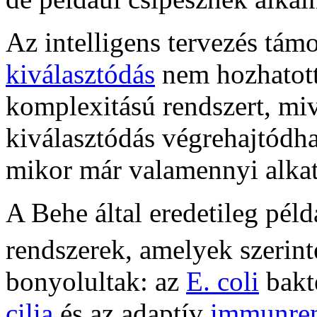
Az intelligens tervezés támo
kiválasztódás
nem hozhatott 
komplexitású rendszert, mi
kiválasztódás végrehajtódha
mikor már valamennyi alkat
A Behe által eredetileg péld
rendszerek, amelyek szerint
bonyolultak: az
E. coli
bakt
cilia
és az adaptív
immunren