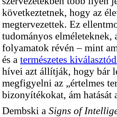
szervezetekben több ilyen j
következtetnek, hogy az éle
megtervezettek. Ez ellentmo
tudományos elméleteknek, a
folyamatok révén – mint am
és a
természetes kiválasztód
hívei azt állítják, hogy bá
megfigyelni az „értelmes t
bizonyítékokat, ám hatását a
Dembski a
Signs of Intellig