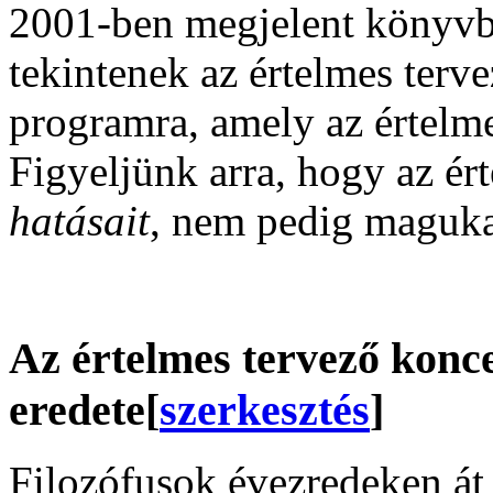
2001-ben megjelent könyvb
tekintenek az értelmes terv
programra, amely az értelme
Figyeljünk arra, hogy az ér
hatásait
, nem pedig magukat
Az értelmes tervező konc
eredete
[
szerkesztés
]
Filozófusok évezredeken át