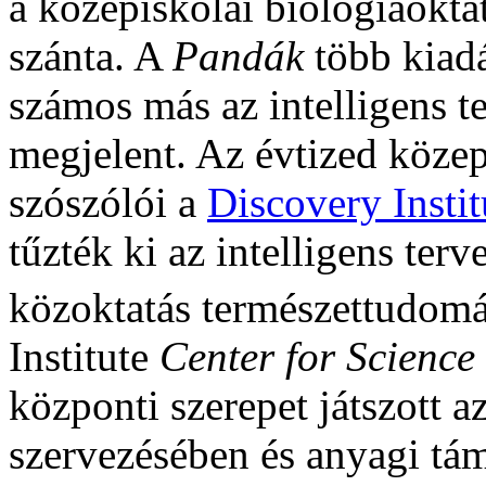
a középiskolai biológiaokta
szánta. A
Pandák
több kiadá
számos más az intelligens t
megjelent. Az évtized közepé
szószólói a
Discovery Instit
tűzték ki az intelligens terv
közoktatás természettudomá
Institute
Center for Science
központi szerepet játszott a
szervezésében és anyagi tá