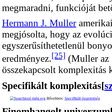
megmaradni, funkcióját betö
Hermann J. Muller
amerika
megjósolta, hogy az evolúci
egyszerűsíthetetlenül bonyo
[25]
eredményez.
(Muller az
összekapcsolt komplexitás ki
Specifikált komplexitás
[
s
Bővebben:
Specifikált összetettség
Finomhangolt univerzum