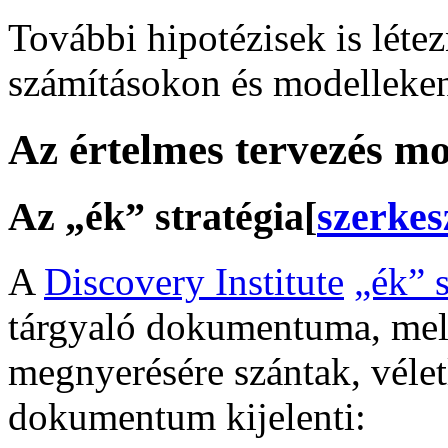
További hipotézisek is léte
számításokon és modelleken
Az értelmes tervezés m
Az „ék” stratégia
[
szerkes
A
Discovery Institute
„ék” s
tárgyaló dokumentuma, mely
megnyerésére szántak, vélet
dokumentum kijelenti: