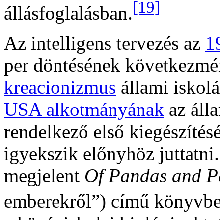
[19]
állásfoglalásban.
Az intelligens tervezés az
1
per döntésének következmény
kreacionizmus
állami iskolá
USA alkotmányának
az álla
rendelkező első kiegészítésé
igyekszik előnyhöz juttatni
megjelent
Of Pandas and P
emberekről”) című könyvben