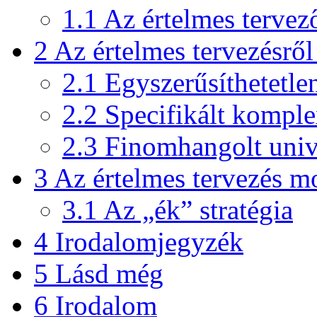
1.1
Az értelmes tervez
2
Az értelmes tervezésről
2.1
Egyszerűsíthetetle
2.2
Specifikált komple
2.3
Finomhangolt uni
3
Az értelmes tervezés 
3.1
Az „ék” stratégia
4
Irodalomjegyzék
5
Lásd még
6
Irodalom