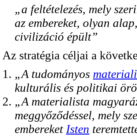
„a feltételezés, mely szer
az embereket, olyan alap
civilizáció épült”
Az stratégia céljai a követk
„A tudományos
material
kulturális és politikai ö
„A materialista magyaráz
meggyőződéssel, mely szer
embereket
Isten
teremtett