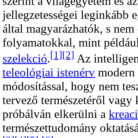
szerint a világegyetem és a
jellegzetességei leginkább 
által magyarázhatók, s nem 
folyamatokkal, mint példáu
[1]
[2]
szelekció
.
Az intelligen
teleológiai istenérv
modern v
módosítással, hogy nem tesz
tervező természetéről vagy k
próbálván elkerülni a
kreac
természettudomány oktatását