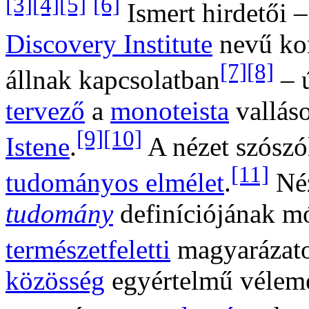
[3]
[4]
[5]
[6]
Ismert hirdetői 
Discovery Institute
nevű ko
[7]
[8]
állnak kapcsolatban
– 
tervező
a
monoteista
valláso
[9]
[10]
Istene
.
A nézet szószól
[11]
tudományos elmélet
.
Néz
tudomány
definíciójának mó
természetfeletti
magyarázato
közösség
egyértelmű vélemén