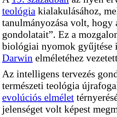
teológia
kialakulásához, me
tanulmányozása volt, hogy a
gondolatait”. Ez a mozgalom
biológiai nyomok gyűjtése i
Darwin
elméletéhez vezetet
Az intelligens tervezés gon
természeti teológia újrafog
evolúciós elmélet
térnyerésé
jelenséget volt képest megm