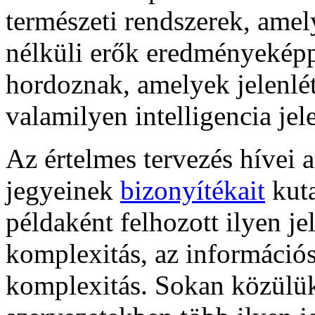
természeti rendszerek, ame
nélküli erők eredményeképp
hordoznak, amelyek jelenlé
valamilyen intelligencia jel
Az értelmes tervezés hívei a
jegyeinek
bizonyítékait
kuta
példaként felhozott ilyen je
komplexitás, az információ
komplexitás. Sokan közülük