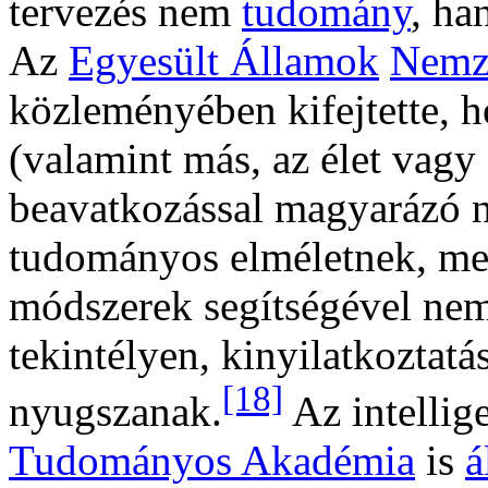
tervezés nem
tudomány
, h
Az
Egyesült Államok
Nemz
közleményében kifejtette, h
(valamint más, az élet vagy 
beavatkozással magyarázó n
tudományos elméletnek, mer
módszerek segítségével nem 
tekintélyen, kinyilatkoztatá
[18]
nyugszanak.
Az intellig
Tudományos Akadémia
is
á