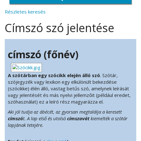
Részletes keresés
Címszó szó jelentése
címszó (főnév)
A szótárban egy szócikk elején álló szó
. Szótár,
szójegyzék vagy lexikon egy elkülönült bekezdése
(szócikke) élén álló, vastag betűs szó, amelynek leírását
vagy jelentését és más nyelvi jellemzőit (például eredet,
szóhasználat) ez a leíró rész magyarázza el.
Aki jól tudja az ábécét, az gyorsan megtalálja a keresett
címszó
t. A lap első és utolsó
címszavát
kiemelték a szótár
lapjának tetejére.