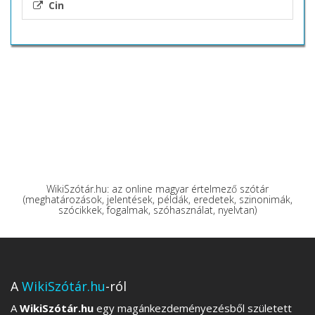
Cin
WikiSzótár.hu: az online magyar értelmező szótár
(meghatározások, jelentések, példák, eredetek, szinonimák,
szócikkek, fogalmak, szóhasználat, nyelvtan)
A
WikiSzótár.hu
-ról
A
WikiSzótár.hu
egy magánkezdeményezésből született