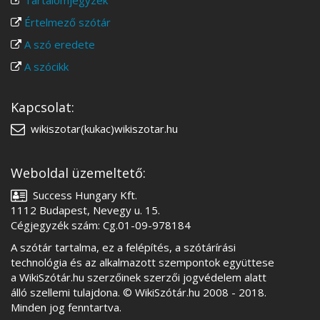
Tartalomjegyzék
Értelmező szótár
A szó eredete
A szócikk
Kapcsolat:
wikiszotar(kukac)wikiszotar.hu
Weboldal üzemeltető:
Success Hungary Kft.
1112 Budapest, Nevegy u. 15.
Cégjegyzék szám: Cg.01-09-978184
A szótár tartalma, ez a felépítés, a szótárírási
technológia és az alkalmazott szempontok együttese
a WikiSzótár.hu szerzőinek szerzői jogvédelem alatt
álló szellemi tulajdona. © WikiSzótár.hu 2008 - 2018.
Minden jog fenntartva.