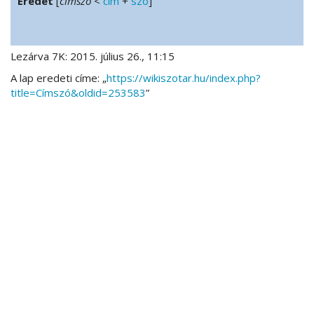
Eredet
[
címszó
<
cím
+
szó
]
Lezárva 7K: 2015. július 26., 11:15
A lap eredeti címe: „
https://wikiszotar.hu/index.php?
title=Címszó&oldid=253583
”