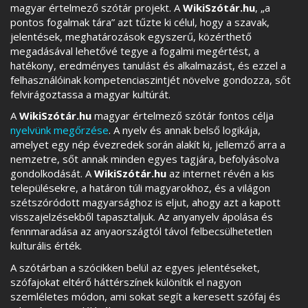
magyar értelmező szótár projekt. A
WikiSzótár.hu
, „a
pontos fogalmak tára” azt tűzte ki célul, hogy a szavak,
jelentések, meghatározások egyszerű, közérthető
megadásával lehetővé tegye a fogalmi megértést, a
hatékony, eredményes tanulást és alkalmazást, és ezzel a
felhasználóinak kompetenciaszintjét növelve gondozza, sőt
felvirágoztassa a magyar kultúrát.
A
WikiSzótár.hu
magyar értelmező szótár fontos célja
nyelvünk megőrzése
. A nyelv és annak belső logikája,
amelyet egy nép évezredek során alakít ki, jellemző arra a
nemzetre, sőt annak minden egyes tagjára, befolyásolva
gondolkodását. A
WikiSzótár.hu
az internet révén a kis
településekre, a határon túli magyarokhoz, és a világon
szétszóródott magyarsághoz is eljut, ahogy azt a kapott
visszajelzésekből tapasztaljuk. Az anyanyelv ápolása és
fennmaradása az anyaországtól távol felbecsülhetetlen
kulturális érték.
A szótárban a szócikken belül az egyes jelentéseket,
szófajokat eltérő háttérszínek különítik el nagyon
szemléletes módon, ami sokat segít a keresett szófaj és