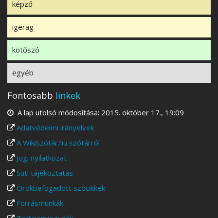
képző
igerag
kötőszó
egyéb
Fontosabb
linkek
A lap utolsó módosítása: 2015. október 17., 19:09
Adatvédelmi irányelvek
A WikiSzótár.hu szótárról
Jogi nyilatkozat
Süti tájékoztatás
Örökbefogadott szócikkek
Forrásmunkák