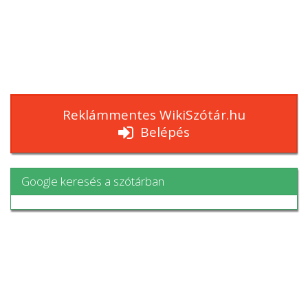
Reklámmentes WikiSzótár.hu
Belépés
Google keresés a szótárban