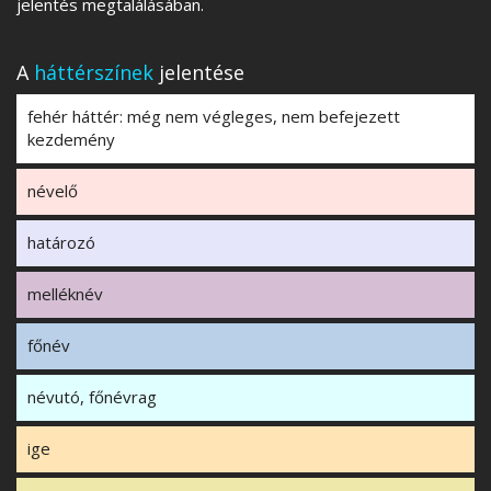
jelentés megtalálásában.
A
háttérszínek
jelentése
fehér háttér: még nem végleges, nem befejezett
kezdemény
névelő
határozó
melléknév
főnév
névutó, főnévrag
ige