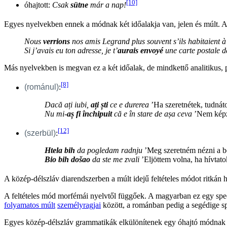
[10]
óhajtott:
Csak
sütne
már a nap!
Egyes nyelvekben ennek a módnak két időalakja van, jelen és múlt. A f
Nous
verrions
nos amis Legrand plus souvent s’ils habitaient à
Si j’avais eu ton adresse, je t’
aurais envoyé
une carte postale 
Más nyelvekben is megvan ez a két időalak, de mindkettő analitikus,
[8]
(románul)
:
Dacă ați iubi,
ați ști
ce e durerea
’Ha szeretnétek, tudnáto
Nu mi-
aș fi închipuit
că e în stare de așa ceva
’Nem képze
[12]
(szerbül)
:
Htela bih
da pogledam radnju
’Meg szeretném nézni a bo
Bio bih došao
da ste me zvali
’Eljöttem volna, ha hívtato
A közép-délszláv diarendszerben a múlt idejű feltételes módot ritkán ha
A feltételes mód morfémái nyelvtől függőek. A magyarban ez egy spe
folyamatos múlt
személyragjai
között, a románban pedig a segédige spec
Egyes közép-délszláv grammatikák elkülönítenek egy óhajtó módnak n