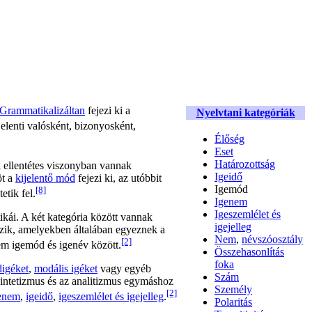
Grammatikalizáltan
fejezi ki a
Nyelvtani kategóriák
jelenti valósként, bizonyosként,
Élőség
Eset
Határozottság
ek ellentétes viszonyban vannak
Igeidő
öt a
kijelentő mód
fejezi ki, az utóbbit
Igemód
[8]
etik fel.
Igenem
Igeszemlélet és
kái. A két kategória között vannak
igejelleg
ezik, amelyekben általában egyeznek a
Nem
,
névszóosztály
[2]
em igemód és igenév között.
Összehasonlítás
foka
digéket
,
modális igéket
vagy egyéb
Szám
zintetizmus és az analitizmus egymáshoz
Személy
[2]
enem
,
igeidő
,
igeszemlélet és igejelleg
.
Polaritás