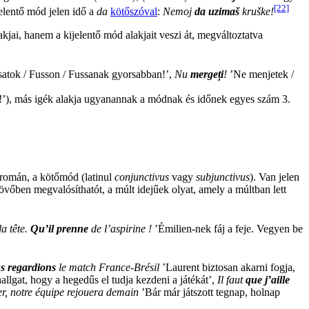
[22]
jelentő mód jelen idő a
da
kötőszóval
:
Nemoj
da uzimaš
kruške!
jai, hanem a kijelentő mód alakjait veszi át, megváltoztatva
atok / Fusson / Fussanak gyorsabban!’,
Nu
mergeți
!
’Ne menjetek /
’), más igék alakja ugyanannak a módnak és időnek egyes szám 3.
 román, a kötőmód (latinul
conjunctivus
vagy
subjunctivus
). Van jelen
 jövőben megvalósíthatót, a múlt idejűek olyat, amely a múltban lett
a tête.
Qu’il prenne
de l’aspirine !
’Émilien-nek fáj a feje. Vegyen be
s regardions
le match France-Brésil
’Laurent biztosan akarni fogja,
llgat, hogy a hegedűs el tudja kezdeni a játékát’,
Il faut
que j’aille
r, notre équipe rejouera demain
’Bár már játszott tegnap, holnap