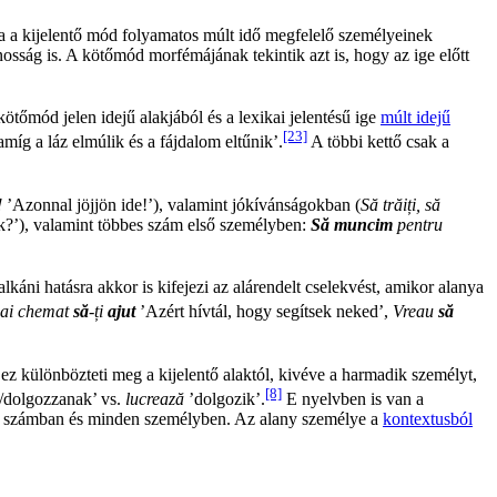
 a kijelentő mód folyamatos múlt idő megfelelő személyeinek
osság is. A kötőmód morfémájának tekintik azt is, hogy az ige előtt
ötőmód jelen idejű alakjából és a lexikai jelentésű ige
múlt idejű
[23]
míg a láz elmúlik és a fájdalom eltűnik’.
A többi kettő csak a
!
’Azonnal jöjjön ide!’), valamint jókívánságokban (
Să trăiți, să
?’), valamint többes szám első személyben:
Să muncim
pentru
ni hatásra akkor is kifejezi az alárendelt cselekvést, amikor alanya
ai chemat
să
-ți
ajut
’Azért hívtál, hogy segítsek neked’,
Vreau
să
z különbözteti meg a kijelentő alaktól, kivéve a harmadik személyt,
[8]
/dolgozzanak’ vs.
lucrează
’dolgozik’.
E nyelvben is van a
t számban és minden személyben. Az alany személye a
kontextusból