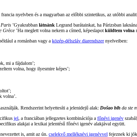
rancia nyelvben és a magyarban az előbbi szintetikus, az utóbbi analit
 Paris
’Gyakrabban
látnánk
Legrand barátainkat, ha Párizsban laknána
de Grèce
’Ha meglett volna nekem a címed, képeslapot
küldtem volna
n
 például a románban vagy a
közép-délszláv diarendszer
nyelveiben:
k, mi a fájdalom’;
ltem volna, hogy ilyesmire képes’;
ltot’;
k volna’.
sználják. Rendszerint helyettesíti a jelenidejű alak:
Došao bih
da ste m
cifikus
jel
, a franciában jellegzetes kombinációja a
főnévi igenév
szabály
ifikus alakjai a lexikai jelentésű főnévi igenév alakjával együtt.
evezettet is, amit az ún.
cselekvő melléknévi igenévvel
fejeznek ki jó