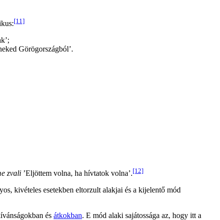
[11]
ikus:
k’;
eked Görögországból’.
[12]
e zvali
’Eljöttem volna, ha hívtatok volna’.
os, kivételes esetekben eltorzult alakjai és a kijelentő mód
kívánságokban és
átkokban
. E mód alaki sajátossága az, hogy itt a