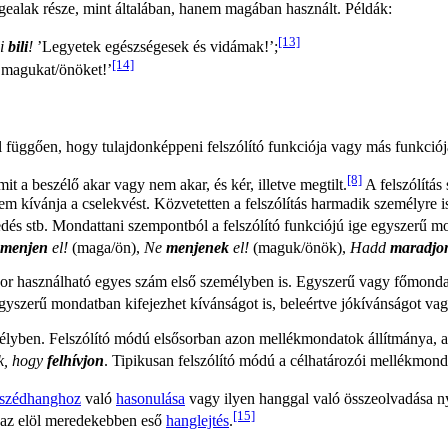
igealak része, mint általában, hanem magában használt. Példák:
[13]
li
bili
!
’Legyetek egészségesek és vidámak!’;
[14]
se magukat/önöket!’
ól függően, hogy tulajdonképpeni felszólító funkciója vagy más funkciój
[8]
it a beszélő akar vagy nem akar, és kér, illetve megtilt.
A felszólítás
em kívánja a cselekvést. Közvetetten a felszólítás harmadik személyre is
dés stb. Mondattani szempontból a felszólító funkciójú ige egyszerű m
menjen
el!
(maga/ön),
Ne
menjenek
el!
(maguk/önök),
Hadd
maradjo
or használható egyes szám első személyben is. Egyszerű vagy főmondatba
szerű mondatban kifejezhet kívánságot is, beleértve jókívánságot vagy
yben. Felszólító módú elsősorban azon mellékmondatok állítmánya, amel
k, hogy
felhívjon
. Tipikusan felszólító módú a célhatározói mellékmond
szédhanghoz
való
hasonulása
vagy ilyen hanggal való összeolvadása nyo
[15]
s az elöl meredekebben eső
hanglejtés
.