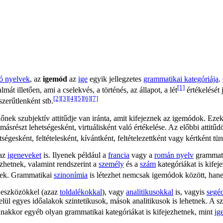
ló nyelvek
, az
igemód
az
ige
egyik jellegzetes
grammatikai kategóriája
.
[1]
almát illetően, ami a cselekvés, a történés, az állapot, a lét
értékelését 
[2]
[3]
[4]
[5]
[6]
[7]
szerűtlenként stb.
zélőnek szubjektív attitűdje van iránta, amit kifejeznek az igemódok. Ez
ásrészt lehetségesként, virtuálisként való értékelése. Az előbbi attitűd
gesként, feltételesként, kívántként, feltételezettként vagy kértként tünt
 az
igeneveket
is. Ilyenek például a
francia
vagy a
román nyelv
grammati
hetnek, valamint rendszerint a
személy
és a
szám
kategóriákat is kifej
elek. Grammatikai
szinonímia
is létezhet nemcsak igemódok között, han
eszközökkel (azaz
toldalékokkal
), vagy
analitikusokkal
is, vagyis
segé
ül egyes időalakok szintetikusok, mások analitikusok is lehetnek. A s
nakkor egyéb olyan grammatikai kategóriákat is kifejezhetnek, mint
ig