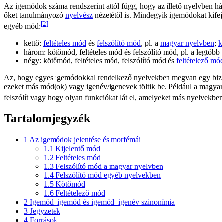
Az igemódok száma rendszerint attól függ, hogy az illető nyelvben há
őket tanulmányozó
nyelvész
nézetétől is. Mindegyik igemódokat kifeje
[2]
egyéb mód:
kettő:
feltételes mód
és
felszólító mód
, pl. a
magyar nyelvben
;
k
három: kötőmód, feltételes mód és felszólító mód, pl. a legtöbb
négy: kötőmód, feltételes mód, felszólító mód és
feltételező mó
Az, hogy egyes igemódokkal rendelkező nyelvekben megvan egy bizo
ezeket más mód(ok) vagy igenév/igenevek töltik be. Például a magya
felszólít vagy hogy olyan funkciókat lát el, amelyeket más nyelvekbe
Tartalomjegyzék
1
Az igemódok jelentése és morfémái
1.1
Kijelentő mód
1.2
Feltételes mód
1.3
Felszólító mód a magyar nyelvben
1.4
Felszólító mód egyéb nyelvekben
1.5
Kötőmód
1.6
Feltételező mód
2
Igemód–igemód és igemód–igenév szinonímia
3
Jegyzetek
4
Források