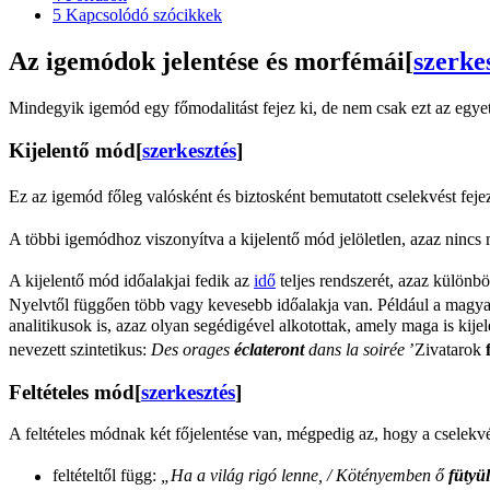
5
Kapcsolódó szócikkek
Az igemódok jelentése és morfémái
[
szerke
Mindegyik igemód egy főmodalitást fejez ki, de nem csak ezt az egyet,
Kijelentő mód
[
szerkesztés
]
Ez az igemód főleg valósként és biztosként bemutatott cselekvést fejez
A többi igemódhoz viszonyítva a kijelentő mód jelöletlen, azaz nincs ma
A kijelentő mód időalakjai fedik az
idő
teljes rendszerét, azaz külön
Nyelvtől függően több vagy kevesebb időalakja van. Például a magyar
analitikusok is, azaz olyan segédigével alkotottak, amely maga is kij
nevezett szintetikus:
Des orages
éclateront
dans la soirée
’Zivatarok
Feltételes mód
[
szerkesztés
]
A feltételes módnak két főjelentése van, mégpedig az, hogy a cselekv
feltételtől függ:
„Ha a világ rigó lenne, / Kötényemben ő
fütyü