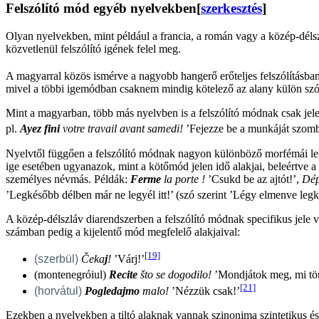
Felszólító mód egyéb nyelvekben
[
szerkesztés
]
Olyan nyelvekben, mint például a francia, a román vagy a közép-délsz
közvetlenül felszólító igének felel meg.
A magyarral közös ismérve a nagyobb hangerő erőteljes felszólításban
mivel a többi igemódban csaknem mindig kötelező az alany külön szóv
Mint a magyarban, több más nyelvben is a felszólító módnak csak jelen 
pl.
Ayez fini
votre travail avant samedi!
’Fejezze be a munkáját szomb
Nyelvtől függően a felszólító módnak nagyon különböző morfémái lehe
ige esetében ugyanazok, mint a kötőmód jelen idő alakjai, beleértve a 
személyes névmás. Példák:
Ferme
la porte !
’Csukd be az ajtót!’,
Dép
’Legkésőbb délben már ne legyél itt!’ (szó szerint ’Légy elmenve leg
A közép-délszláv diarendszerben a felszólító módnak specifikus jele
számban pedig a kijelentő mód megfelelő alakjaival:
[19]
(szerbül)
Čeka
j
!
’Várj!’
(montenegróiul)
Recite
što se dogodilo!
’Mondjátok meg, mi tör
[21]
(horvátul)
Pogledajmo
malo!
’Nézzük csak!’
Ezekben a nyelvekben a tiltó alaknak vannak szinonima szintetikus és