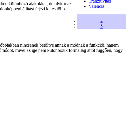
Tranzitivitás
szben különböző alakokkal, de olykor az
Valencia
nképpeni állítást fejezi ki, és több
m
v
sz
óbbiakban nincsenek betöltve annak a módnak a funkciói, hanem
őmódot, mivel az ige nem különbözik formailag attól függően, hogy