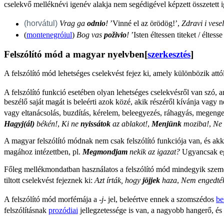
cselekvő melléknévi igenév alakja nem segédigével képzett összetett 
(horvátul)
Vrag ga
odnio
!
’Vinné el az örödög!’,
Zdravi i vese
(
montenegróiul
)
Bog vas
poživio
!
’Isten éltessen titeket / éltes
Felszólító mód a magyar nyelvben
[
szerkesztés
]
A felszólító mód lehetséges cselekvést fejez ki, amely különbözik att
A felszólító funkció esetében olyan lehetséges cselekvésről van szó, am
beszélő saját magát is beleérti azok közé, akik részéről kívánja vagy n
vagy eltanácsolás, buzdítás, kérelem, beleegyezés, ráhagyás, megenge
Hagyj(ál)
békén!
,
Ki ne
nyissátok
az ablakot!
,
Menjünk
moziba!
,
Ne
A magyar felszólító módnak nem csak felszólító funkciója van, és akk
magához intézettben, pl.
Megmondjam
nekik az igazat?
Ugyancsak egy
Főleg mellékmondatban használatos a felszólító mód mindegyik személ
tiltott cselekvést fejeznek ki:
Azt írták, hogy
jöjjek
haza
,
Nem engedté
A felszólító mód morfémája a
-j-
jel, beleértve ennek a szomszédos
be
felszólításnak
prozódiai
jellegzetessége is van, a nagyobb hangerő, é