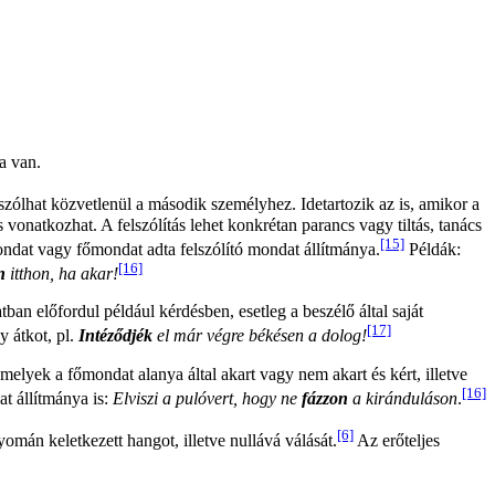
a van.
 szólhat közvetlenül a második személyhez. Idetartozik az is, amikor a
 vonatkozhat. A felszólítás lehet konkrétan parancs vagy tiltás, tanács
[15]
ondat vagy főmondat adta felszólító mondat állítmánya.
Példák:
[16]
n
itthon, ha akar!
n előfordul például kérdésben, esetleg a beszélő által saját
[17]
 átkot, pl.
Intéződjék
el már végre békésen a dolog!
yek a főmondat alanya által akart vagy nem akart és kért, illetve
[16]
at állítmánya is:
Elviszi a pulóvert, hogy ne
fázzon
a kiránduláson
.
[6]
mán keletkezett hangot, illetve nullává válását.
Az erőteljes