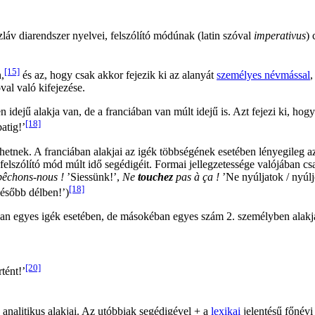
láv diarendszer nyelvei, felszólító módúnak (latin szóval
imperativus
) 
[15]
,
és az, hogy csak akkor fejezik ki az alanyát
személyes névmással
,
al való kifejezése.
idejű alakja van, de a franciában van múlt idejű is. Azt fejezi ki, hog
[18]
atig!’
tnek. A franciában alakjai az igék többségének esetében lényegileg az
felszólító mód múlt idő segédigéit. Formai jellegzetessége valójában csa
êchons-nous !
’Siessünk!’,
Ne
touchez
pas à ça !
’Ne nyúljatok / nyúlj
[18]
később délben!’)
 van egyes igék esetében, de másokéban egyes szám 2. személyben alakj
[20]
tént!’
 analitikus alakjai. Az utóbbiak segédigével + a
lexikai
jelentésű főnévi