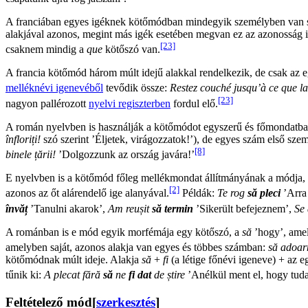
A franciában egyes igéknek kötőmódban mindegyik személyben van saj
alakjával azonos, megint más igék esetében megvan ez az azonosság is,
[23]
csaknem mindig a
que
kötőszó van.
A francia kötőmód három múlt idejű alakkal rendelkezik, de csak az eg
melléknévi igenevéből
tevődik össze:
Restez couché jusqu’à ce que la
[23]
nagyon pallérozott
nyelvi regiszterben
fordul elő.
A román nyelvben is használják a kötőmódot egyszerű és főmondatban
înfloriți!
szó szerint ’Éljetek, virágozzatok!’), de egyes szám első sze
[8]
binele țării!
’Dolgozzunk az ország javára!’
E nyelvben is a kötőmód főleg mellékmondat állítmányának a módja, m
[2]
azonos az őt alárendelő ige alanyával.
Példák:
Te rog
să pleci
’Arra 
învăț
’Tanulni akarok’,
Am reușit
să termin
’Sikerült befejeznem’,
Se
A románban is e mód egyik morfémája egy kötőszó, a
să
’hogy’, amel
amelyben saját, azonos alakja van egyes és többes számban:
să adoa
kötőmódnak múlt ideje. Alakja
să
+
fi
(a létige főnévi igeneve) + az 
tűnik ki:
A plecat fără
să
ne
fi dat
de știre
’Anélkül ment el, hogy tuda
Feltételező mód
[
szerkesztés
]