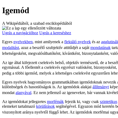
Igemód
A Wikipédiából, a szabad enciklopédiából
Ugrás a navigációhoz
Ugrás a kereséshez
Egyes
nyelvekben
, mint amilyenek a
flektáló nyelvek
és az
agglutiná
modalitást
, azaz a beszélő szubjektív attitűdjét a saját
mondatának
tart
lehetségesként, megvalósíthatóként, kívántként, bizonytalanként, való
Az ige által kifejezett cselekvés belső, objektív természetű, de a bes
egymással. A főellentét a cselekvés egyrészt valósként, bizonyosként, m
pedig a többi igemód, melyek a lehetséges cselekvést egyszerűen lehetsé
Egyes nyelvek hagyományos grammatikáiban igemódoknak nevezik
különbségek és hasonlóságok is. Az igemódok alakjai
állítmányt
képez
mondat
alanyával
. Ez nem jellemző az igenevekre, bár vannak kivét
Az igemódokat jellegzetes
morfémák
fejezik ki, vagy csak
szintetikus
elemeket tartalmazó
körülírások
segítségével. Egyazon mód keretén bel
viszonyított aránya nyelvtől függő lehet. Az igemódok morfémai ugya