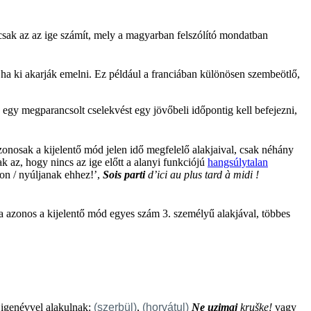
csak az az ige számít, mely a magyarban felszólító mondatban
 ha ki akarják emelni. Ez például a franciában különösen szembeötlő,
y egy megparancsolt cselekvést egy jövőbeli időpontig kell befejezni,
onosak a kijelentő mód jelen idő megfelelő alakjaival, csak néhány
k az, hogy nincs az ige előtt a alanyi funkciójú
hangsúlytalan
on / nyúljanak ehhez!’,
Sois parti
d’ici au plus tard à midi !
a azonos a kijelentő mód egyes szám 3. személyű alakjával, többes
 igenévvel alakulnak:
(szerbül)
,
(horvátul)
Ne uzimaj
kruške!
vagy