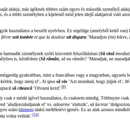
át alakja, más igéknek többes szám egyes és második személyű alakja
 és a többi személyben a kijelentő mód jelen idejű alakjaival való azon
yik használatos a beszélt nyelvben. Ez segédige (amelyből kettő van) k
 fièvre
soit tombée
et que la douleur
ait disparu
’Maradjon (ön) fekve, a
 harmadik személynek szóló közvetett felszólításban (
Să vină
imediat
mélyben is, kérdésben (
Să rămân
, să nu rămân?
’Maradjak, ne maradjak
égpedig gyakrabban, mint a franciában vagy a magyarban, ugyanis balká
kérlek, hogy menj el’,
Ai spus
să vin
’Azt mondtad, hogy jöjjek el’,
M-
[8]
 apucă
să citească
’Olvasni kezd’.
y csak e módú igével használatos, és csaknem mindig. Többnyire csak e
rmă
’aludjon/aludjanak el’ vs.
adoarme
’elalszik’,
să lucreze
’dolgozzon
egyes szám
hímnem
alakú melléknévi igenév. Ez az alak azonos mindké
[24]
tta volna velünk’.