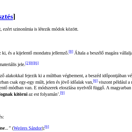
sztés
]
 ezért szinonímia is létezik módok között.
[8]
 ki, és a kijelentő mondatra jellemző.
Általa a beszélő magára vállalj
[2]
[8]
[6]
teriális jele.
böző alakokkal fejezik ki a múltban végbement, a beszéd időpontjában 
[6]
ban csak egy-egy múlt, jelen és jövő időalak van,
viszont például a
elentő módban van. E módszerek eloszlása nyelvtől függő. A magyarban p
[9]
fognak kitörni
az est folyamán’.
és:
[6]
lne
...”
(
Weöres Sándor
);