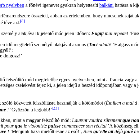
erb nyelvben
a főnévi igenevet gyakran helyettesíti
balkáni
hatásra a ki
émarendszere összetett, abban az értelemben, hogy nincsenek saját alak
[8]
é téve azt:
 személy alakjával kijelentő mód jelen időben:
Fugiți
mai repede!
’Fuss
len idő megfelelő személyű alakjával azonos (
Taci
odată!
’Halgass már!
gyél!’;
e dolgozz!’
öltő felszólító mód megfelelője egyes nyelvekben, mint a francia vagy a
hetséges cselekvést fejez ki, a jelen idejű a beszéd időpontjában vagy a
óló közvetett felszólításra használják a kötőmódot (
Émilien a mal à l
[23]
gne
!
’Győzzön a legjobb!’
kban, mint a magyar felszólító mód:
Laurent voudra sûrement
que nou
ait pour
que
le violoniste
puisse
commencer son récital
’A közönség elha
euve
!
’Menjünk haza mielőtt esne az eső!’,
Bien
qu’elle ait
déjà
joué
hie