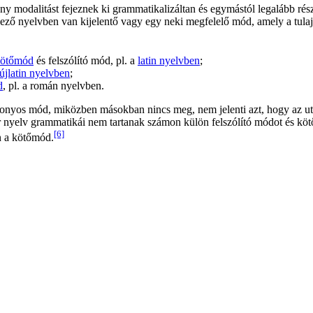
ny modalitást fejeznek ki grammatikalizáltan és egymástól legalább ré
ző nyelvben van kijelentő vagy egy neki megfelelő mód, amely a tulajdo
ötőmód
és felszólító mód, pl. a
latin nyelvben
;
újlatin nyelvben
;
d
, pl. a román nyelvben.
nyos mód, miközben másokban nincs meg, nem jelenti azt, hogy az ut
r nyelv grammatikái nem tartanak számon külön felszólító módot és köt
[6]
n a kötőmód.