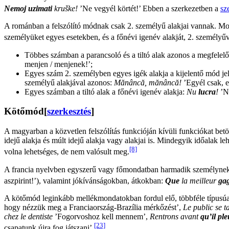
Nemoj uzimati
kruške!
’Ne vegyél körtét!’ Ebben a szerkezetben a
sz
A románban a felszólító módnak csak 2. személyű alakjai vannak. Morf
személyüket egyes esetekben, és a főnévi igenév alakját, 2. személyűv
Többes számban a parancsoló és a tiltó alak azonos a megfelelő
menjen / menjenek!’;
Egyes szám 2. személyben egyes igék alakja a kijelentő mód je
személyű alakjával azonos:
Mănâncă, mănâncă!
’Egyél csak, e
Egyes számban a tiltó alak a főnévi igenév alakja:
Nu
lucra
!
’N
Kötőmód
[
szerkesztés
]
A magyarban a közvetlen felszólítás funkcióján kívüli funkciókat bet
idejű alakja és múlt idejű alakja vagy alakjai is. Mindegyik időalak le
[8]
volna lehetséges, de nem valósult meg.
A francia nyelvben egyszerű vagy főmondatban harmadik személynek sz
aszpirint!’), valamint jókívánságokban, átkokban:
Que
la meilleur
ga
A kötőmód leginkább mellékmondatokban fordul elő, többféle típusúa
hogy nézzük meg a Franciaország-Brazília mérkőzést’,
Le public se t
chez le dentiste
’Fogorvoshoz kell mennem’,
Rentrons avant
qu’il pl
[23]
csapatunk újra fog játszani’.