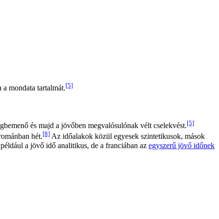
[5]
a a mondata tartalmát.
[5]
végbemenő és majd a jövőben megvalósulónak vélt cselekvést.
[8]
 románban hét.
Az időalakok közül egyesek szintetikusok, mások
éldául a jövő idő analitikus, de a franciában az
egyszerű jövő időnek