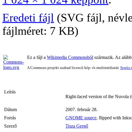
Eredeti fájl
‎
(SVG fájl, névl
fájlméret: 7 KB)
Ez a fájl a
Wikimedia Commonsból
származik. Az alább 
A Commons projekt szabad licencű kép- és multimédiatár.
Segíts 
Leírás
Right-faced version of the Nuvol
Dátum
2007. február 28.
Forrás
GNOME source
, flipped with Inks
Szerző
Tisza Gergő