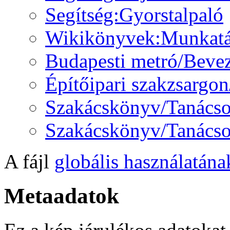
Segítség:Gyorstalpaló
Wikikönyvek:Munkatá
Budapesti metró/Beve
Építőipari szakzsargo
Szakácskönyv/Tanács
Szakácskönyv/Tanácso
A fájl
globális használatána
Metaadatok