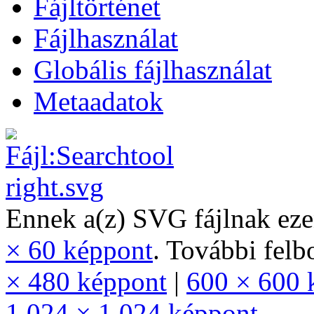
Fájltörténet
Fájlhasználat
Globális fájlhasználat
Metaadatok
Ennek a(z) SVG fájlnak ez
× 60 képpont
.
További felb
× 480 képpont
|
600 × 600 
1 024 × 1 024 képpont
.