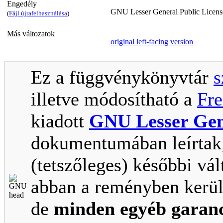
Engedély
GNU Lesser General Public Licens
(
Fájl újrafelhasználása
)
Más változatok
original left-facing version
Ez a függvénykönyvtár
s
illetve módosítható a
Fre
kiadott
GNU Lesser Gene
dokumentumában leírtak; 
(tetszőleges) későbbi vál
abban a reményben kerül
de
minden egyéb garanc