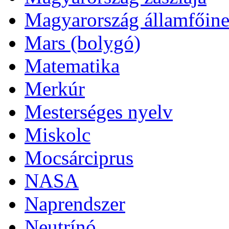
Magyarország államfőinek
Mars (bolygó)
Matematika
Merkúr
Mesterséges nyelv
Miskolc
Mocsárciprus
NASA
Naprendszer
Neutrínó