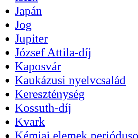
Japán
Jog
Jupiter
József Attila-díj
Kaposvár
Kaukázusi nyelvcsalád
Kereszténység
Kossuth-díj
Kvark
Kémiai elemek perióduso