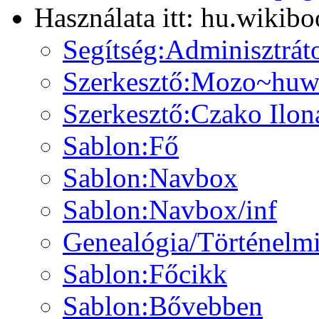
Használata itt: hu.wikibo
Segítség:Adminisztrát
Szerkesztő:Mozo~huw
Szerkesztő:Czako Ilona
Sablon:Fő
Sablon:Navbox
Sablon:Navbox/inf
Genealógia/Történelm
Sablon:Főcikk
Sablon:Bővebben