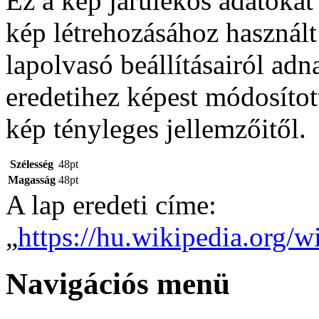
Ez a kép járulékos adatokat
kép létrehozásához használt
lapolvasó beállításairól adn
eredetihez képest módosítot
kép tényleges jellemzőitől.
Szélesség
48pt
Magasság
48pt
A lap eredeti címe:
„
https://hu.wikipedia.org/w
Navigációs menü