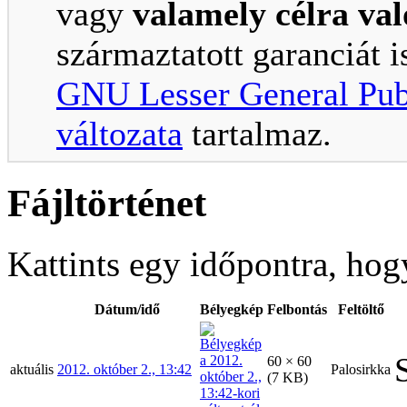
vagy
valamely célra va
származtatott garanciát i
GNU Lesser General Publ
változata
tartalmaz.
Fájltörténet
Kattints egy időpontra, hogy
Dátum/idő
Bélyegkép
Felbontás
Feltöltő
60 × 60
aktuális
2012. október 2., 13:42
Palosirkka
(7 KB)