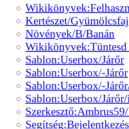
Wikikönyvek:Felhaszná
Kertészet/Gyümölcsfa
Növények/B/Banán
Wikikönyvek:Tüntesd f
Sablon:Userbox/Járőr
Sablon:Userbox/-Járőr
Sablon:Userbox/-Járőr
Sablon:Userbox/Járőr/
Szerkesztő:Ambrus59/
Segítség:Bejelentkezés