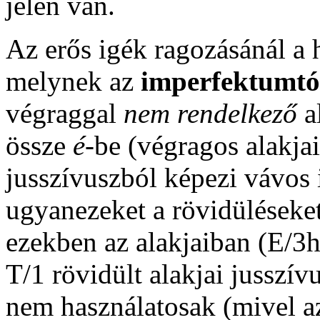
jelen van.
Az erős igék ragozásánál a h
melynek az
imperfektumtól
végraggal
nem rendelkező
a
össze
é
-be (végragos alakjai
jusszívuszból képezi vávos
ugyanezeket a rövidüléseket
ezekben az alakjaiban (E/3h
T/1 rövidült alakjai jusszív
nem használatosak (mivel az