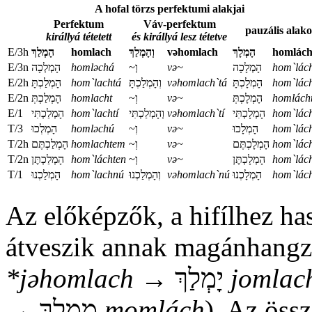
A hofal törzs perfektumi alakjai
Perfektum
Váv-perfektum
pauzális alak
királlyá tétetett
és királlyá lesz tétetve
E/3h
‏‏הָמְלַךְ
homlach
וְהָמְלַךְ
vəhomlach
‏‏‏‏הָמְלָךְ
homlác
E/3n
‏‏הָמְלְכָה
homləchá
~וְ
və~
‏‏הָמְלָכָה‏‏
hom`lác
E/2h
‏‏‏‏הָמְלַכְתָּ
hom`lachtá
וְהָמְלַכְתָּ
vəhomlach`tá
הָמְלָכְתָּ‏‏
hom`lác
E/2n
‏‏‏‏‏‏‏‏הָמְלַכְתְּ
homlacht
~וְ
və~
הָמְלָכְתְּ‏‏
homlách
E/1
‏‏‏‏‏‏‏‏הָמְלַכְתִּי
hom`lachtí
‏‏‏‏‏‏‏‏וְהָמְלַכְתִּי
vəhomlach`tí
‏‏הָמְלָכְתִּי
hom`lách
T/3
‏‏הָמְלְכוּ
homləchú
~וְ
və~
הָמְלָכוּ
hom`lác
T/2h
‏‏‏‏‏‏הָמְלַכְתֶּם
homlachtem
~וְ
və~
הָמְלָכְתֶּם
hom`lác
T/2n
‏‏‏‏הָמְלַכְתֶּן
hom`láchten
~וְ
və~
‏‏הָמְלָכְתֶּן
hom`lác
T/1
‏‏‏‏‏‏‏‏הָמְלַכְנוּ
hom`lachnú
וְהָמְלַכְנוּ
vəhomlach`nú
הָמְלָכְנוּ
hom`lác
Az előképzők, a hifílhez has
*jəhomlach
→ יָמְלַךְ
jomlac
→ מָמְלָךְ
momlách
). Az öss