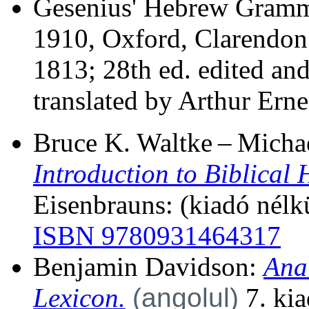
Gesenius' Hebrew Gramm
1910, Oxford, Clarendon
1813; 28th ed. edited an
translated by Arthur Ern
Bruce K. Waltke – Micha
Introduction to Biblical
Eisenbrauns: (kiadó nélk
ISBN 9780931464317
Benjamin Davidson:
Ana
Lexicon.
(angolul)
7. kia