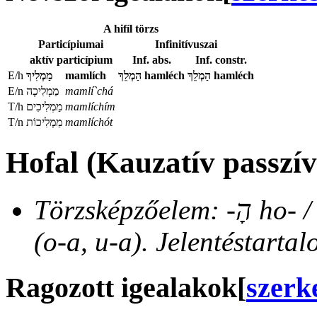
A hifíl törzs
Particípiumai
Infinitívuszai
aktív particípium
Inf. abs.
Inf. constr.
E/h
מַמְלִיךְ
mamlích
הַמְלֵךְ
hamléch
הַמְלֵךְ
hamléch
E/n
מַמְלִיכָה
mamlí`chá
T/h
מַמְלִיכִים
mamlíchím
T/n
מַמְלִיכוֹת
mamlíchót
Hofal (Kauzatív passzív
Törzsképzőelem: -הָ ho- / -הֻ hu- előtag. Hangrend: mély
(o-a, u-a). Jelentéstartal
Ragozott igealakok
[
szerk