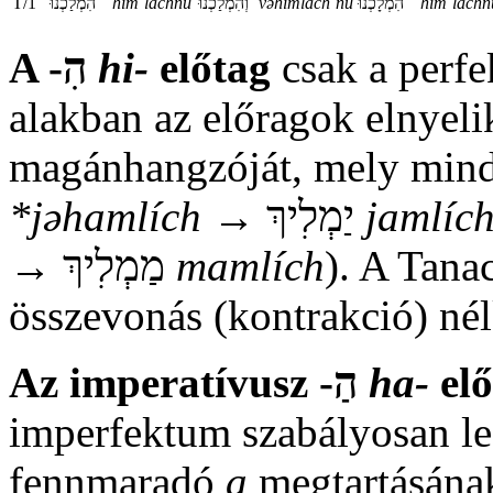
T/1
הִמְלַכְ‏‏‏‏‏‏נוּ
him`lachnú
וְהִמְלַכְ‏‏‏‏‏‏נוּ
vəhimlach`nú
הִמְלָכְ‏‏‏‏‏‏נוּ
him`láchn
A -הִ
hi-
előtag
csak a perfe
alakban az előragok elnyeli
magánhangzóját, mely min
*jəhamlích
→ יַמְלִיךְ
jamlíc
→ מַמְלִיךְ
mamlích
). A Tana
összevonás (kontrakció) nél
Az imperatívusz -הַ
ha-
elő
imperfektum szabályosan lee
fennmaradó
a
megtartásának