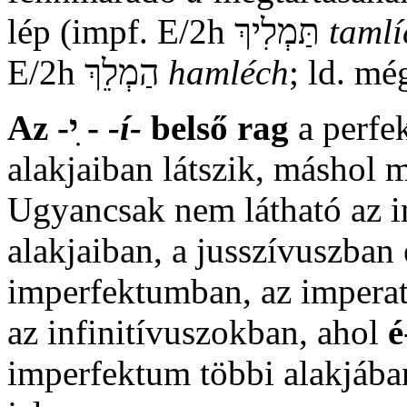
lép (impf. E/2h תַּמְלִיךְ
tamlí
E/2h הַמְלֵךְ
hamléch
; ld. mé
Az -י ִ-
-í-
belső rag
a perfe
alakjaiban látszik, máshol 
Ugyancsak nem látható az 
alakjaiban, a jusszívuszban 
imperfektumban, az imperat
az infinitívuszokban, ahol
é
imperfektum többi alakjába