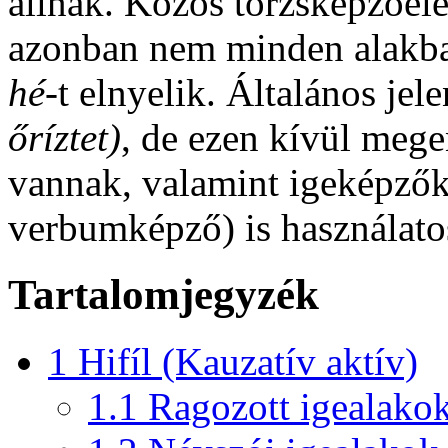
azonban nem minden alakban
hé
-t elnyelik. Általános je
őríztet)
, de ezen kívül mege
vannak, valamint igeképzők
verbumképző) is használato
Tartalomjegyzék
1
Hifíl (Kauzatív aktív)
1.1
Ragozott igealako