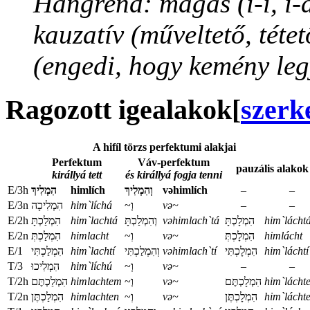
Hangrend: magas (i-í, i-a
kauzatív (műveltető, téte
(engedi, hogy kemény legy
Ragozott igealakok
[
szerk
A hifíl törzs perfektumi alakjai
Perfektum
Váv-perfektum
pauzális alakok
királlyá tett
és királlyá fogja tenni
E/3h
הִמְלִיךְ‏‏
himlích
וְהִמְלִיךְ‏‏
vəhimlích
–
–
E/3n
‏‏הִמְלִיכָה
him`líchá
~וְ
və~
–
–
E/2h
הִמְלַכְ‏‏תָּ
him`lachtá
וְהִמְלַכְ‏‏תָּ
vəhimlach`tá
הִמְלָכְ‏‏תָּ‏‏
him`lácht
E/2n
‏‏‏‏הִמְלַכְ‏‏תְּ
himlacht
~וְ
və~
‏‏‏‏הִמְלָכְ‏‏תְּ
himlácht
E/1
‏‏‏‏הִמְלַכְ‏‏תִּי
him`lachtí
וְהִמְלַכְ‏‏תִּי
vəhimlach`tí
הִמְלָכְ‏‏תִּי‏‏
him`láchtí
T/3
הִמְלִיכוּ
him`líchú
~וְ
və~
–
–
T/2h
הִמְלַכְ‏‏‏‏תֶּם
himlachtem
~וְ
və~
הִמְלָכְ‏‏‏‏תֶּם
him`lácht
T/2n
‏‏הִמְלַכְ‏‏תֶּן
himlachten
~וְ
və~
‏‏הִמְלָכְ‏‏תֶּן
him`lácht