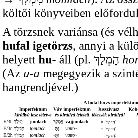
költői könyveiben előfordu
A törzsnek variánsa (és vélh
hufal igetörzs
, annyi a kü
helyett
hu-
áll (pl. הָמְלַךְ
ho
(Az
u-a
megegyezik a szint
hangrendjével.)
A hofal törzs imperfektumi
Imperfektum
Váv-imperfektum
Jusszívusz
Koho
királlyá lesz tétetve
és királlyá tétetett
tétessék királlyá!
E/3h
יָמְלַךְ
jomlach
וַיָּמְלַךְ
vajjomlach
= imperf.
E/3n
‏‏תָּמְלַךְ
tomlach
-וַתָּ
vatto~
= imperf.
E/2h
‏‏תָּמְלַךְ
tomlach
-וַתָּ
vatto~
= imperf.