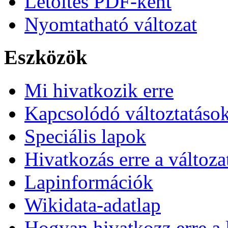
Letöltés PDF-ként
Nyomtatható változat
Eszközök
Mi hivatkozik erre
Kapcsolódó változtatáso
Speciális lapok
Hivatkozás erre a változa
Lapinformációk
Wikidata-adatlap
Hogyan hivatkozz erre a 