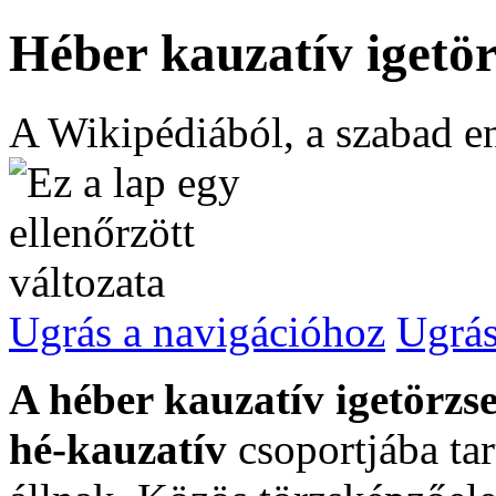
Héber kauzatív igetö
A Wikipédiából, a szabad e
Ugrás a navigációhoz
Ugrás
A héber kauzatív igetörzs
hé-kauzatív
csoportjába tar