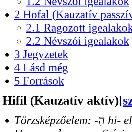
1.2
Névszói igealakok
2
Hofal (Kauzatív passzí
2.1
Ragozott igealako
2.2
Névszói igealakok
3
Jegyzetek
4
Lásd még
5
Források
Hifíl (Kauzatív aktív)
[
s
Törzsképzőelem: -הִ hi- előtag és -י ִ- -í- belső rag.