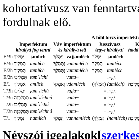
kohortatívusz van fenntart
fordulnak elő.
A hifíl törzs imperfekt
Imperfektum
Váv-imperfektum
Jusszívusz
K
királlyá fog tenni
és királlyá tett
tegye királlyá!
hadd 
E/3h
יַמְלִיךְ‏‏
jamlích
וַיַּמְלֵךְ
vajjamléch
יֵמְלֵךְ
jamléch
E/3n
‏‏תַּמְלִיךְ‏‏
tamlích
וַתַּמְלֵךְ
vattamléch
‏‏תַּמְלֵךְ
tamléch
E/2h
‏‏תַּמְלִיךְ‏‏
tamlích
וַתַּמְלֵךְ
vattamléch
‏‏‏‏תַּמְלֵךְ
tamléch
E/2n
תַּמְלִיכִי
tam`líchí
vatta~
= impf.
E/1
אַמְלִיךְ‏‏‏‏‏‏
amlích
וָאַמְלֵךְ
váamléch
(אַמְלֵךְ)
(amléch)
ַמְלִיכָה‏‏‏‏
T/3h
‏‏יַמְלִיכוּ
jam`líchú
vajja~
= impf.
T/3n
‏‏תַּמְלֵכְנָה
tam`léchná
vatta~
= impf.
T/2h
תַּמְלִיכוּ‏‏
tam`líchú
vatta~
= impf.
T/2n
‏‏תַּמְלֵכְנָה
tam`léchná
vatta~
= impf.
T/1
נַמְלִיךְ‏‏‏‏‏‏
namlích
וַנַּמְלֵךְ
vannamléch
(נַּמְלֵךְ‏‏‏‏)
(namléch)
‏נַמְלִיכָה
Névszói igealakok
[
szerke