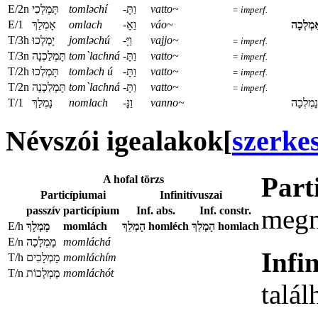
E/2n
תָּמְלְכִי
tomləchí
-וַתָּ
vatto~
= imperf.
E/1
‏‏‏‏אָמְלַךְ
omlach
-וַאָ
váo~
מְלְכָה
T/3h
‏‏יָמְלְכוּ
jomləchú
-וַיָּ
vajjo~
= imperf.
T/3n
‏‏תָּמְלַכְנָה
tom`lachná
-וַתָּ
vatto~
= imperf.
T/2h
תָּמְלְכוּ‏‏
tomləch ú
-וַתָּ
vatto~
= imperf.
T/2n
‏‏תָּמְלַכְנָה
tom`lachná
-וַתָּ
vatto~
= imperf.
T/1
נָמְלַךְ‏‏‏‏
nomlach
-וַנָּ
vanno~
‏‏‏‏נָמְלְכָה
Névszói igealakok
[
szerke
Part
A hofal törzs
Particípiumai
Infinitívuszai
megm
passzív particípium
Inf. abs.
Inf. constr.
E/h
מָמְלָךְ
momlách
הָמְלֵךְ
homléch
הָמְלַךְ
homlach
E/n
מָמְלָכָה
momláchá
Infi
T/h
מָמְלָכִים
momláchím
T/n
מָמְלָכוֹת
momláchót
talál