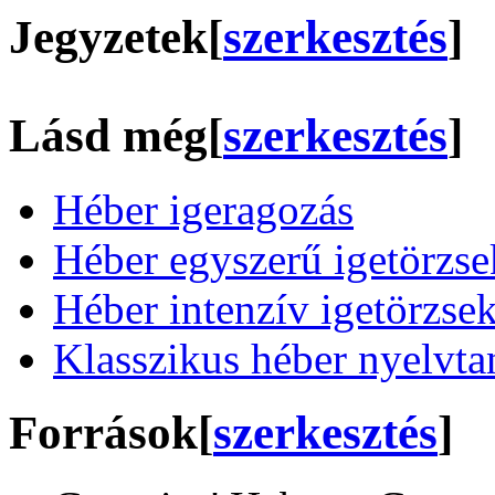
Jegyzetek
[
szerkesztés
]
Lásd még
[
szerkesztés
]
Héber igeragozás
Héber egyszerű igetörzse
Héber intenzív igetörzse
Klasszikus héber nyelvta
Források
[
szerkesztés
]