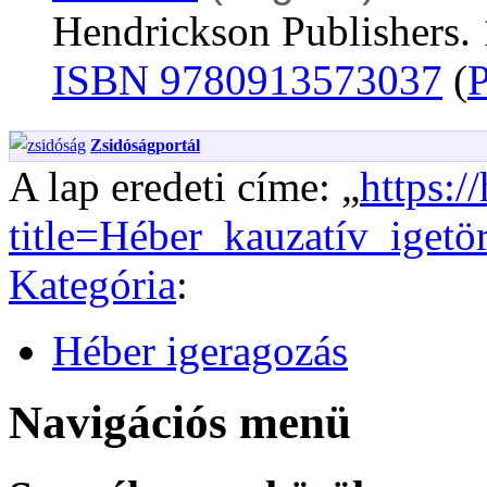
Hendrickson Publishers.
ISBN 9780913573037
(
Zsidóságportál
A lap eredeti címe: „
https:/
title=Héber_kauzatív_iget
Kategória
:
Héber igeragozás
Navigációs menü