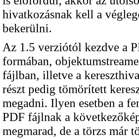
is előfordul, akkor az utols
hivatkozásnak kell a végleg
bekerülni.
Az 1.5 verziótól kezdve a 
formában, objektumstreamek
fájlban, illetve a kereszthiv
részt pedig tömörített kere
megadni. Ilyen esetben a fen
PDF fájlnak a következőképp
megmarad, de a törzs már t