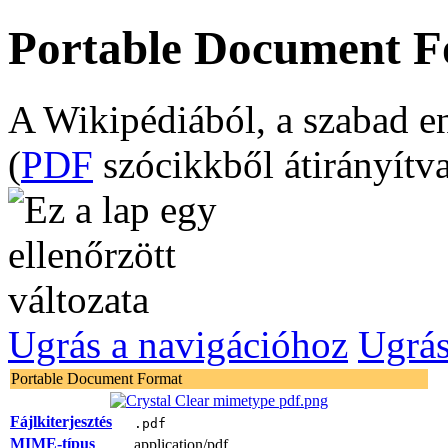
Portable Document 
A Wikipédiából, a szabad e
(
PDF
szócikkből átirányítv
Ugrás a navigációhoz
Ugrás
Portable Document Format
Fájlkiterjesztés
.pdf
MIME-típus
application/pdf