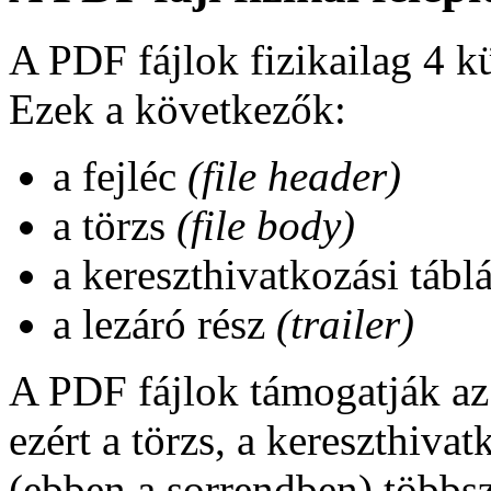
A PDF fájlok fizikailag 4 k
Ezek a következők:
a fejléc
(file header)
a törzs
(file body)
a kereszthivatkozási tábl
a lezáró rész
(trailer)
A PDF fájlok támogatják az 
ezért a törzs, a kereszthivat
(ebben a sorrendben) többsz