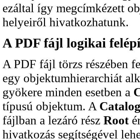
ezáltal így megcímkézett o
helyeiről hivatkozhatunk.
A PDF fájl logikai felép
A PDF fájl törzs részében f
egy objektumhierarchiát alk
gyökere minden esetben a
C
típusú objektum. A
Catalo
fájlban a lezáró rész
Root
ér
hivatkozás segítségével leh