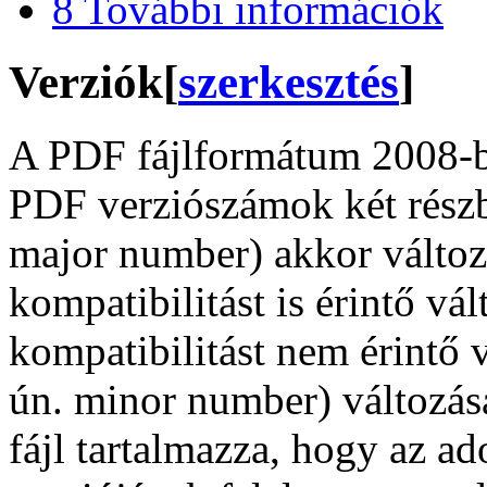
8
További információk
Verziók
[
szerkesztés
]
A PDF fájlformátum 2008-ban
PDF verziószámok két részbő
major number) akkor változ
kompatibilitást is érintő vá
kompatibilitást nem érintő 
ún. minor number) változá
fájl tartalmazza, hogy az ad