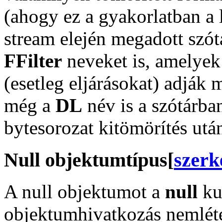
(ahogy ez a gyakorlatban a 
stream elején megadott szót
FFilter
neveket is, amelyek 
(esetleg eljárásokat) adják
még a
DL
név is a szótárban
bytesorozat kitömörítés utá
Null objektumtípus
[
szerk
A null objektumot a
null
kul
objektumhivatkozás nemléte