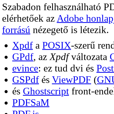
Szabadon felhasználható PD
elérhetőek az
Adobe honlap
forrású
nézegető is létezik.
Xpdf
a
POSIX
-szerű ren
GPdf
, az
Xpdf
változata
evince
: ez tud dvi és
Post
GSPdf
és
ViewPDF
(
GNU
és
Ghostscript
front-ende
PDFSaM
PDF.js