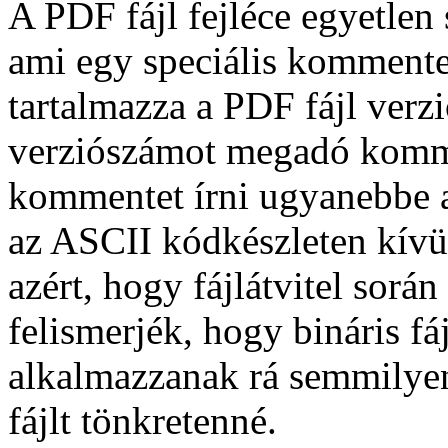
A PDF fájl fejléce egyetlen s
ami egy speciális kommente
tartalmazza a PDF fájl ver
verziószámot megadó komm
kommentet írni ugyanebbe 
az ASCII kódkészleten kívül
azért, hogy fájlátvitel sorá
felismerjék, hogy bináris f
alkalmazzanak rá semmilyen
fájlt tönkretenné.