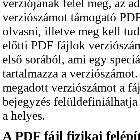
verziójának felel meg, az ad
verziószámot támogató PDF
olvasni, illetve meg kell tud
előtti PDF fájlok verziószá
első sorából, ami egy spec
tartalmazza a verziószámot. 
megadott verziószámot a fáj
bejegyzés felüldefiniálhatj
a helyes.
A PDF fájl fizikai felépí