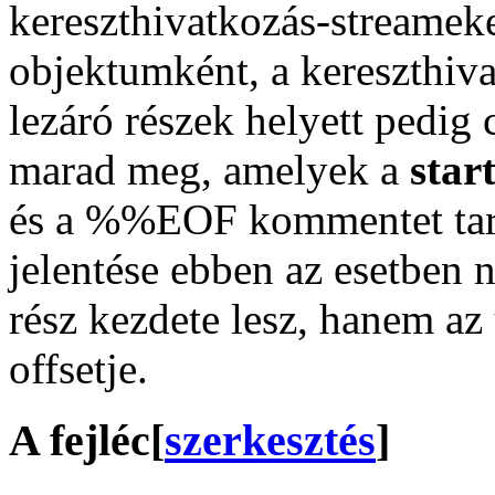
kereszthivatkozás-streameke
objektumként, a kereszthiva
lezáró részek helyett pedig 
marad meg, amelyek a
star
és a %%EOF kommentet tart
jelentése ebben az esetben 
rész kezdete lesz, hanem az
offsetje.
A fejléc
[
szerkesztés
]