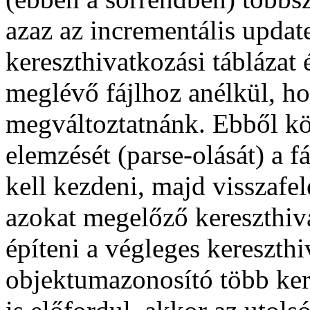
azaz az incrementális updat
kereszthivatkozási táblázat 
meglévő fájlhoz anélkül, h
megváltoztatnánk. Ebből k
elemzését (parse-olását) a f
kell kezdeni, majd visszafel
azokat megelőző kereszthiva
építeni a végleges kereszthi
objektumazonosító több ker