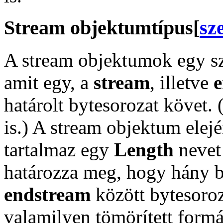
Stream objektumtípus
[
sz
A stream objektumok egy s
amit egy, a
stream
, illetve
határolt bytesorozat követ.
is.) A stream objektum elej
tartalmaz egy
Length
nevet 
határozza meg, hogy hány 
endstream
között bytesoro
valamilyen tömörített formá