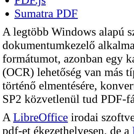
Sumatra PDF
A legtöbb Windows alapú s
dokumentumkezelő alkalmaz
formátumot, azonban egy k
(OCR) lehetőség van más t
történő elmentésére, konver
SP2 közvetlenül tud PDF-fá
A
LibreOffice
irodai szoftv
pdf-et ékezethelyesen, de a