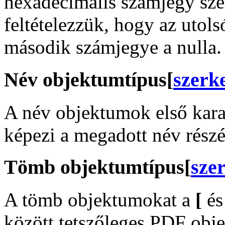
hexadecimális számjegy szer
feltételezzük, hogy az utol
második számjegye a nulla.
Név objektumtípus
[
szerk
A név objektumok első kara
képezi a megadott név részé
Tömb objektumtípus
[
sze
A tömb objektumokat a
[
é
között tetszőleges PDF obj