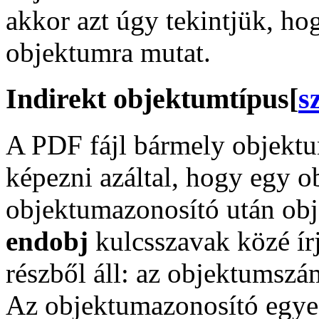
akkor azt úgy tekintjük, ho
objektumra mutat.
Indirekt objektumtípus
[
s
A PDF fájl bármely objektu
képezni azáltal, hogy egy o
objektumazonosító után ob
endobj
kulcsszavak közé ír
részből áll: az objektumszá
Az objektumazonosító egyed