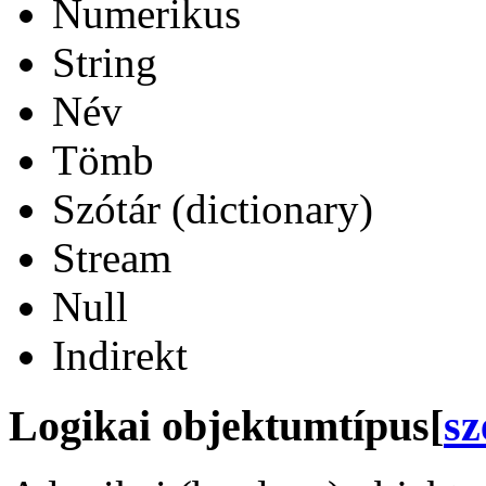
Numerikus
String
Név
Tömb
Szótár (dictionary)
Stream
Null
Indirekt
Logikai objektumtípus
[
sz