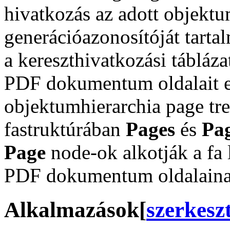
hivatkozás az adott objekt
generációazonosítóját tartal
a kereszthivatkozási tábláza
PDF dokumentum oldalait 
objektumhierarchia page tre
fastruktúrában
Pages
és
Pa
Page
node-ok alkotják a fa l
PDF dokumentum oldalaina
Alkalmazások
[
szerkesz