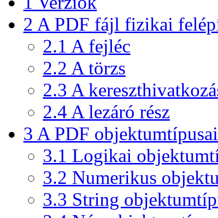
1
Verziók
2
A PDF fájl fizikai felép
2.1
A fejléc
2.2
A törzs
2.3
A kereszthivatkozás
2.4
A lezáró rész
3
A PDF objektumtípusai
3.1
Logikai objektumt
3.2
Numerikus objekt
3.3
String objektumtíp