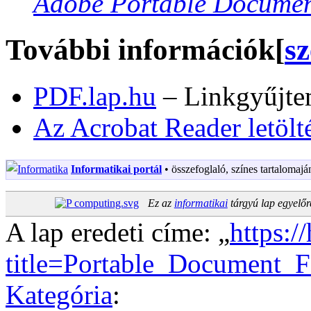
Adobe Portable Documen
További információk
[
sz
PDF.lap.hu
– Linkgyűjt
Az Acrobat Reader letölt
Informatikai portál
• összefoglaló, színes tartalomajá
Ez az
informatikai
tárgyú lap egyelő
A lap eredeti címe: „
https:/
title=Portable_Document_
Kategória
: