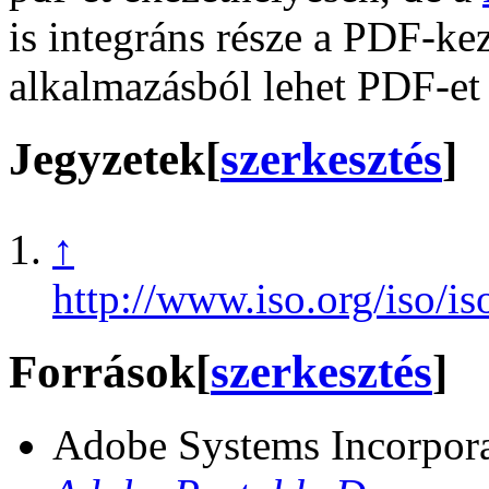
is integráns része a PDF-ke
alkalmazásból lehet PDF-et
Jegyzetek
[
szerkesztés
]
↑
http://www.iso.org/iso/i
Források
[
szerkesztés
]
Adobe Systems Incorpor