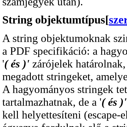
számjegyek után).
String objektumtípus
[
sze
A string objektumoknak szin
a PDF specifikáció: a hagy
'
( és )'
zárójelek határolnak,
megadott stringeket, amely
A hagyományos stringek tet
tartalmazhatnak, de a '
( és )'
kell helyettesíteni (escape-