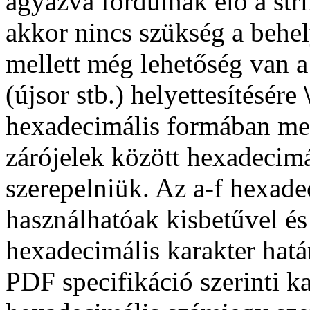
ágyazva fordulnak elő a stri
akkor nincs szükség a behely
mellett még lehetőség van a
(újsor stb.) helyettesítésére
hexadecimális formában meg
zárójelek között hexadecim
szerepelniük. Az a-f hexad
használhatóak kisbetűvel és
hexadecimális karakter hatá
PDF specifikáció szerinti k