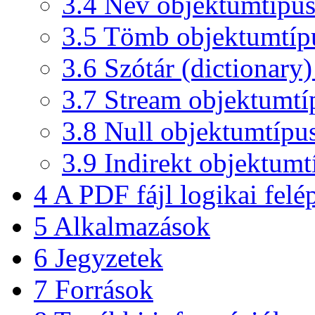
3.4
Név objektumtípu
3.5
Tömb objektumtíp
3.6
Szótár (dictionary
3.7
Stream objektumtí
3.8
Null objektumtípu
3.9
Indirekt objektumt
4
A PDF fájl logikai felép
5
Alkalmazások
6
Jegyzetek
7
Források