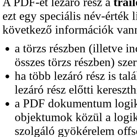
A PDF-et lezáró rész a
trail
ezt egy speciális név-érték l
következő információk van
a törzs részben (illetve i
összes törzs részben) s
ha több lezáró rész is tal
lezáró rész előtti kereszt
a PDF dokumentum logik
objektumok közül a logik
szolgáló gyökérelem off