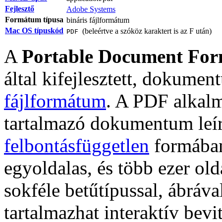
Fejlesztő
Adobe Systems
Formátum típusa
bináris fájlformátum
Mac OS típuskód
(beleértve a szóköz karaktert is az F után)
PDF
A
Portable Document For
által kifejlesztett, dokume
fájlformátum
. A PDF alkalm
tartalmazó dokumentum leí
felbontásfüggetlen
formában
egyoldalas, és több ezer old
sokféle betűtípussal, ábráva
tartalmazhat interaktív be