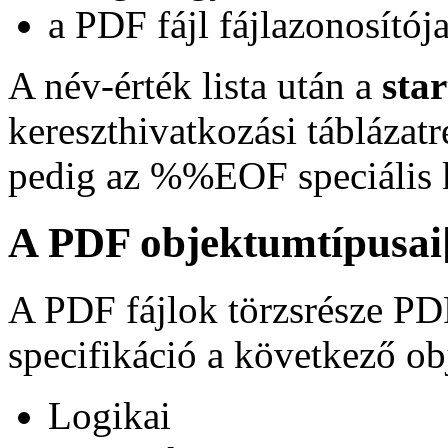
a PDF fájl fájlazonosítój
A név-érték lista után a
star
kereszthivatkozási táblázat
pedig az %%EOF speciális k
A PDF objektumtípusai
A PDF fájlok törzsrésze PD
specifikáció a következő o
Logikai