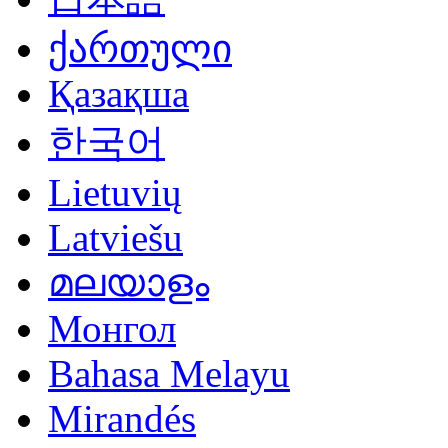
ქართული
Қазақша
한국어
Lietuvių
Latviešu
മലയാളം
Монгол
Bahasa Melayu
Mirandés