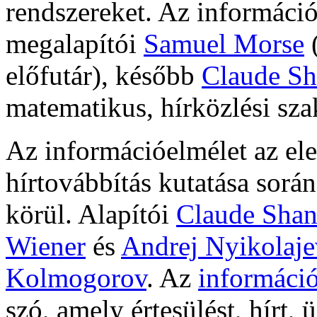
rendszereket. Az informáci
megalapítói
Samuel Morse
előfutár), később
Claude S
matematikus, hírközlési sz
Az információelmélet az el
hírtovábbítás kutatása során
körül. Alapítói
Claude Sha
Wiener
és
Andrej Nyikolaje
Kolmogorov
. Az
informáci
szó, amely értesülést, hírt, 