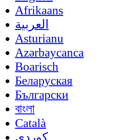
Afrikaans
العربية
Asturianu
Azərbaycanca
Boarisch
Беларуская
Български
বাংলা
Català
کوردی