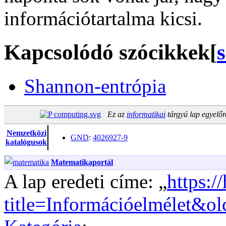
információtartalma kicsi.
Kapcsolódó szócikkek
[
Shannon-entrópia
Ez az
informatikai
tárgyú lap egyelő
Nemzetközi
GND
:
4026927-9
katalógusok
Matematikaportál
A lap eredeti címe: „
https:/
title=Információelmélet&o