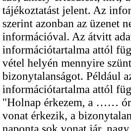
tájékoztatást jelent. Az inf
szerint azonban az üzenet 
információval. Az átvitt ad
információtartalma attól fü
vétel helyén mennyire szünt
bizonytalanságot. Például a
információtartalma attól fü
"Holnap érkezem, a …… órás
vonat érkezik, a bizonytala
naponta sok vonat jár, nagy