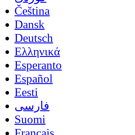
Čeština
Dansk
Deutsch
Ελληνικά
Esperanto
Español
Eesti
فارسی
Suomi
Français