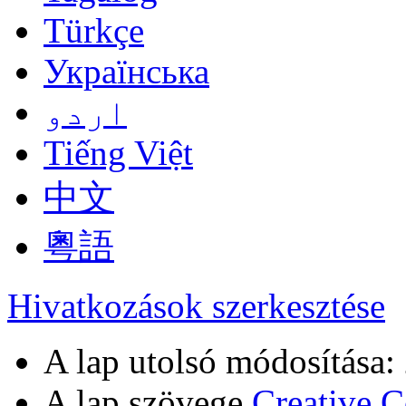
Türkçe
Українська
اردو
Tiếng Việt
中文
粵語
Hivatkozások szerkesztése
A lap utolsó módosítása: 
A lap szövege
Creative 