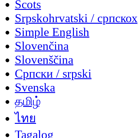
Scots
Srpskohrvatski / српско
Simple English
Slovenčina
Slovenščina
Српски / srpski
Svenska
தமிழ்
ไทย
Tagalog