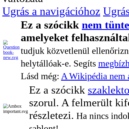
Ugrás a navigációhoz
Ugrás
Ez a szócikk
nem tüntet
amelyeket felhasználtak
tudjuk közvetlenül ellenőrizn
helytállóak-e. Segíts
megbízh
Lásd még:
A Wikipédia nem a
Ez a szócikk
szaklekto
szorul. A felmerült ki
részletezi.
Ha nincs indokl
sablont!